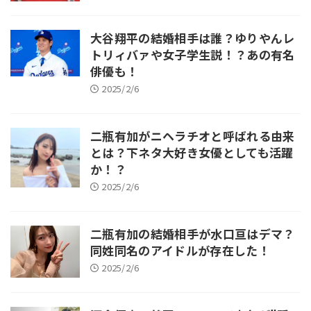
大谷翔平の結婚相手は誰？ゆりやんレ
トリィバァや女子学生説！？あの有名
俳優も！
2025/2/6
二瓶有加がニヘラチオと呼ばれる由来
とは？下ネタ大好き女優としても活躍
か！？
2025/2/6
二瓶有加の結婚相手が水口亘はデマ？
同姓同名のアイドルが存在した！
2025/2/6