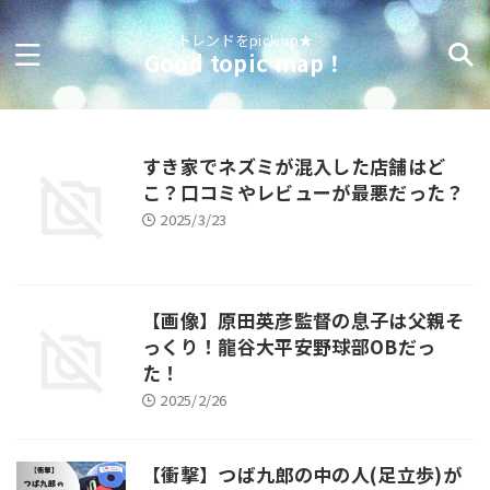
トレンドをpick up★
Good topic map！
すき家でネズミが混入した店舗はど
こ？口コミやレビューが最悪だった？
2025/3/23
【画像】原田英彦監督の息子は父親そ
っくり！龍谷大平安野球部OBだっ
た！
2025/2/26
【衝撃】つば九郎の中の人(足立歩)が