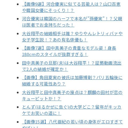
【画像9選】河合優実に似てる芸能人は？山口百恵
や韓国女優にそっくり！？
河合優実は韓国のハーフで本名が"孫優実"！？父親
は医者でお金持ちだった！
大谷翔平の結婚相手は誰？ゆりやんレトリィバァや
女子学生説！？あの有名俳優も！
【画像7選】田中真美子の貴重なモデル姿！身長
180cmのスタイルが抜群すぎる！
田中真美子の旦那(夫)は大谷翔平！？証拠動画流出
で2人の結婚が確定か！
【画像】角田夏実の彼氏は加藤博剛？パリ五輪後に
結婚する可能性あり？
大谷翔平と田中真美子の接点は？麒麟の田村が恋の
キューピットか！？
とんず(はるかぜに告ぐ)の大学どこ？留年がキッカ
ケでお笑いの道に！
【画像15選】八代亜紀の若い頃の身体がエロすぎて
やばい！