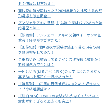
ド？値段は13万超え！
南沙良の顔が変わった？2024年現在と比較！鼻の整
形疑惑も徹底調査！
アンジェラアキの旦那(夫)は誰？実はバツ2だった結
婚遍歴とは！
【顔画像】アンジェラ・アキの父親はイーオンの創
業者！経歴がすごすぎた！
【画像9選】櫻井優衣の涙袋は整形？昔と現在の顔
を徹底検証してみた！
黒田あいみは結婚してる？インスタ投稿に彼氏か！
家族同然の存在とは？
一色といろ(はるかぜに告ぐ)の大学はどこ？国立大
卒で幼小中高私立一貫校だった！
【時系列】白石聖の歴代彼氏4人まとめ！好きなタ
イプや結婚願望は？
【紅白2024】TWICEの衣装が布少なくてヤバい？
露出が多すぎると過去にも炎上！