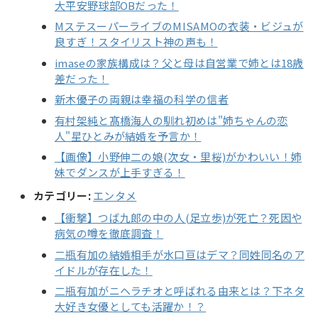
大平安野球部OBだった！
MステスーパーライブのMISAMOの衣装・ビジュが
良すぎ！スタイリスト神の声も！
imaseの家族構成は？父と母は自営業で姉とは18歳
差だった！
新木優子の両親は幸福の科学の信者
有村架純と髙橋海人の馴れ初めは"姉ちゃんの恋
人"星ひとみが結婚を予言か！
【画像】小野伸二の娘(次女・里桜)がかわいい！姉
妹でダンスが上手すぎる！
カテゴリー:
エンタメ
【衝撃】つば九郎の中の人(足立歩)が死亡？死因や
病気の噂を徹底調査！
二瓶有加の結婚相手が水口亘はデマ？同姓同名のア
イドルが存在した！
二瓶有加がニヘラチオと呼ばれる由来とは？下ネタ
大好き女優としても活躍か！？