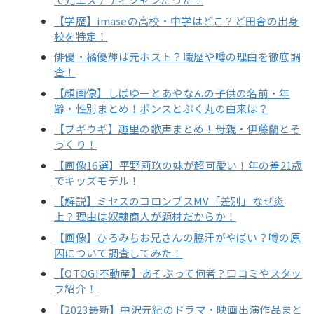
【学歴】imaseの高校・中学はどこ？ど田舎の出身
校を特定！
俳優・橘優輝は元ホスト？職歴や噂の理由を徹底調
査！
【顔画像】しばゆーとあやなんの子供の名前・年
齢・性別まとめ！ポンスとぷく丸の由来は？
【ブギウギ】趣里の歌声まとめ！母親・伊藤蘭とそ
っくり！
【画像16選】平野莉玖の妹が超可愛い！年の差21歳
でキッズモデル！
【解説】ミセスのコロンブスMV「差別」なぜ炎
上？理由は奴隷商人が題材だからか！
【画像】ひろみちお兄さんの脇汗がやばい？噂の原
因について調査してみた！
【OTOGI不動産】あそぶって何者？口コミやスタッ
フ紹介！
【2023最新】中沢元紀のドラマ・映画出演作品まと