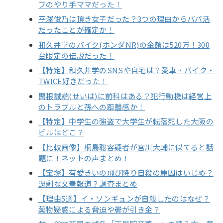
ブのやり手ママだった！
平澤俊乃は頂き女子だった？3つの理由からパパ活
だったことが確定か！
和久井学のバイク(ホンダNR)の金額は520万！300
台限定の伝説だった！
【特定】和久井学のSNSや自宅は？愛車・バイク・
TWICE好きだった！
関根誠端(せいは)に前科はある？犯行動機は経営上
のトラブルと孫への距離感か！
【特定】中学生の強盗で大学生が転落死した大阪の
ビルはどこ？
【比較画像】桐島聡容疑者が宮川大輔に似てると話
題に！ネットの声まとめ！
【宝塚】有愛きいの飛び降り自殺の原因はいじめ？
過剰な文春報道？調査まとめ
【理由5選】イ・ソンギュンが自殺したのはなぜ？
薬物疑惑による脅迫や鬱が引き金？