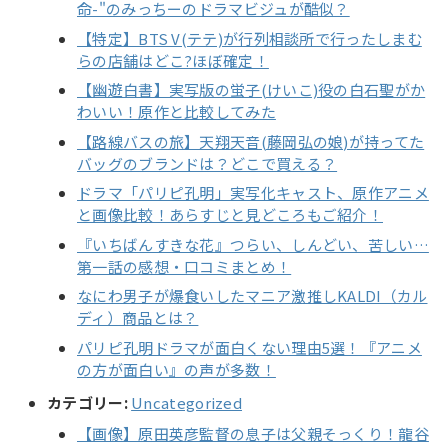
命-"のみっちーのドラマビジュが酷似？
【特定】BTS V(テテ)が行列相談所で行ったしまむ
らの店舗はどこ?ほぼ確定！
【幽遊白書】実写版の蛍子(けいこ)役の白石聖がか
わいい！原作と比較してみた
【路線バスの旅】天翔天音(藤岡弘の娘)が持ってた
バッグのブランドは？どこで買える？
ドラマ「パリピ孔明」実写化キャスト、原作アニメ
と画像比較！あらすじと見どころもご紹介！
『いちばんすきな花』つらい、しんどい、苦しい…
第一話の感想・口コミまとめ！
なにわ男子が爆食いしたマニア激推しKALDI（カル
ディ）商品とは？
パリピ孔明ドラマが面白くない理由5選！『アニメ
の方が面白い』の声が多数！
カテゴリー:
Uncategorized
【画像】原田英彦監督の息子は父親そっくり！龍谷