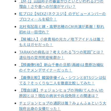
【M-1】山田邦子の審査がひどいといわれる3つの
理由！さや香への忖度がヤバい？
虹プロ2【NEXZ(ネクスジ)】のデビューメンバーの
プロフィ―ルを紹介！
北村有起哉と嫁・高野志穂のCM共演が素敵！馴れ
初めは一目惚れ？
【候補2人】小泉貴裕の元カノ地下アイドルは誰？
もえはガセだった！
TARAKOの病名は？考えられる"5つの死因"とは？
遺伝性の突然死症候群か！
【顔画像5枚】新山千春の旦那(再婚)は豊原功補似
のイケメンデザイナーだった！
【画像比較】韓国俳優イム・シワンとBTSジンは似
てる？そっくりな二人を徹底比較してみた！
【理由3選】チェジョンヒョプの持病(てんかん)の
原因とは？現在の病状や兵役免除との関連は？
チェジョンヒョプの通訳は誰？みょんふぁという大
阪府出身の女優だった！