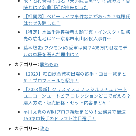
故・谷村新司の戒名「天昴院音薫～」の読み方・意
味とは？名曲"昴"が由来だった
【相関図】ベビーライフ事件なにがあった？篠塚氏
はなぜ失踪した？
【特定】水島千翔容疑者の顔写真・インスタ・勤務
先の駐屯地は？～京都市東山区殺人事件～
藤本敏史(フジモン)の愛車は何？498万円限定モデ
ルの車種を選んだ理由は？
カテゴリー:
季節もの
【2023】紅白歌合戦初出場の歌手・曲目一覧まと
め！プロフィールも紹介！
【2023最新】クリスマスコフレ ジルスチュアート
ユニコーンユートピア コレクションどこで買える？
購入方法・販売価格・セット内容まとめ！
早川太貴のWikiプロフ経歴まとめ！公務員で最速
150キロ投手のドラフト注目選手！
カテゴリー:
政治