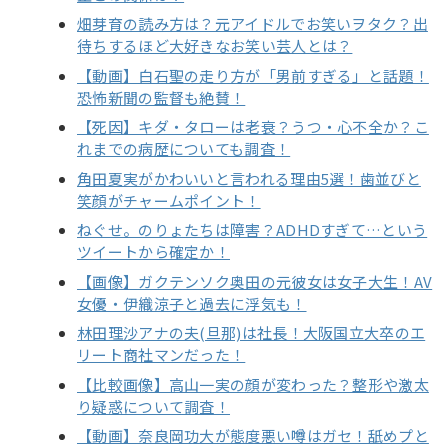
畑芽育の読み方は？元アイドルでお笑いヲタク？出
待ちするほど大好きなお笑い芸人とは？
【動画】白石聖の走り方が「男前すぎる」と話題！
恐怖新聞の監督も絶賛！
【死因】キダ・タローは老衰？うつ・心不全か？こ
れまでの病歴についても調査！
角田夏実がかわいいと言われる理由5選！歯並びと
笑顔がチャームポイント！
ねぐせ。のりょたちは障害？ADHDすぎて…という
ツイートから確定か！
【画像】ガクテンソク奥田の元彼女は女子大生！AV
女優・伊織涼子と過去に浮気も！
林田理沙アナの夫(旦那)は社長！大阪国立大卒のエ
リート商社マンだった！
【比較画像】高山一実の顔が変わった？整形や激太
り疑惑について調査！
【動画】奈良岡功大が態度悪い噂はガセ！舐めプと