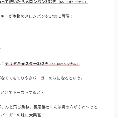
ぬって焼いたらメロンパン332円
（KALDIオリジナル）
ッキーが本物のメロンパンを忠実に再現！
ー
出！
テリヤキ★スター332円
（KALDIオリジナル）
がなくてもてりやきバーガーの味になるという。
をかけてトーストすると…
ぴょんと飛び跳ね、長尾謙杜くんは鼻の穴がふわ～っと
きバーガーの味に大興奮！