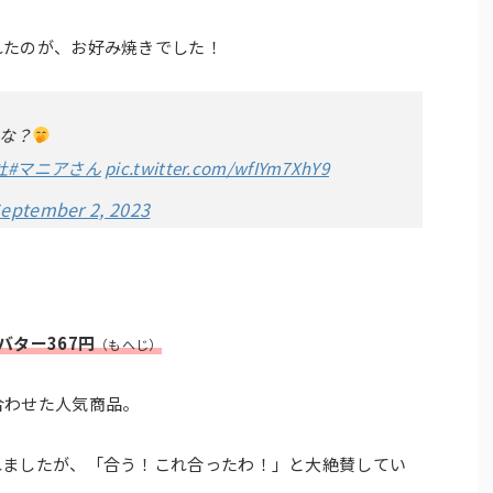
れたのが、お好み焼きでした！
な？
杜
#マニアさん
pic.twitter.com/wfIYm7XhY9
eptember 2, 2023
バター367円
（もへじ）
合わせた人気商品。
れましたが、「合う！これ合ったわ！」と大絶賛してい