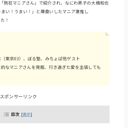
BS「熱狂マニアさん」で紹介され、なにわ男子の大橋和也
うまい！うまい！」と爆食いしたマニア激推し
した！
（東京03）、ぼる塾、みちょぱ他ゲスト
狂的なマニアさんを発掘、行き過ぎた愛を主張しても
スポンサーリンク
目次
[
表示
]