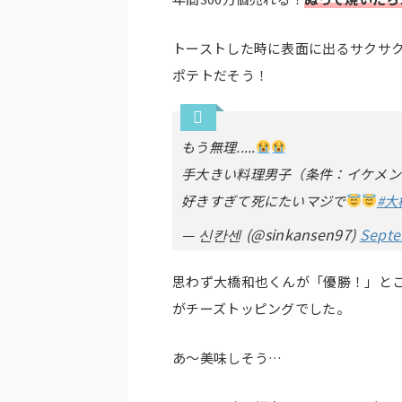
トーストした時に表面に出るサクサ
ポテトだそう！
もう無理.....
手大きい料理男子（条件：イケメン←重
好きすぎて死にたいマジで
#大
— 신칸센 (@sinkansen97)
Septe
思わず大橋和也くんが「優勝！」と
がチーズトッピングでした。
あ～美味しそう…