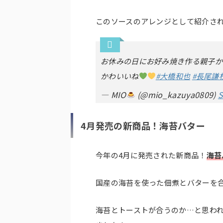
このソースのアレンジとして紹介さ
お休みの日にお好み焼き作る親子か
かわいいね
#大橋和也
#長尾謙
— MIO
(@mio_kazuya0809)
S
4月発売の新商品！海苔バター
今年の4月に発売された新商品！
海苔
国産の海苔を使った佃煮とバターを
海苔とトーストが合うのか…と思わ