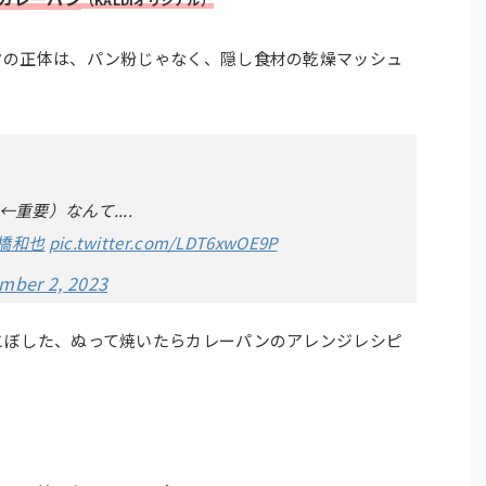
クの正体は、パン粉じゃなく、隠し食材の乾燥マッシュ
要）なんて....
橋和也
pic.twitter.com/LDT6xwOE9P
mber 2, 2023
こぼした、ぬって焼いたらカレーパンのアレンジレシピ