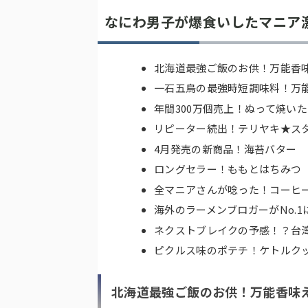
なにわ男子が爆食いしたマニア激
北海道最強ご飯のお供！万能香
一石五鳥の最強時短調味料！万能
年間300万個売上！ぬって焼い
リピーター続出！テリヤキ★ス
4月発売の新商品！海苔バター
ロングセラー！ももとはちみつ
全マニアさんが唸った！コーヒ
海外のラーメンブロガーがNo.
ネクストブレイクの予感！？台
ピクルス味のポテチ！ケトルクッ
北海道最強ご飯のお供！万能香味