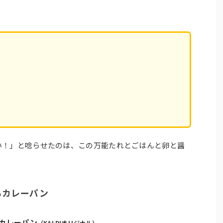
い！」と唸らせたのは、この万能たれとごはんと卵と醤
らカレーパン
カレーパン
（KALDIオリジナル）