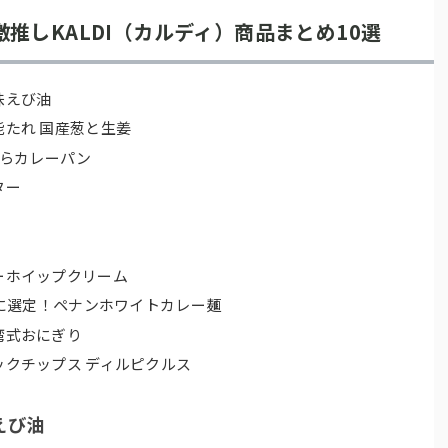
推しKALDI（カルディ）商品まとめ10選
味えび油
たれ 国産葱と生姜
たらカレーパン
ター
ーホイップクリーム
1に選定！ペナンホワイトカレー麺
湾式おにぎり
クチップス ディルピクルス
えび油