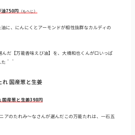
油750円
（もへじ）
た油に、にんにくとアーモンドが相性抜群なカルディの
選んだ【万能香味えび油】を、大橋和也くんが口いっぱ
した＾＾
れ 国産葱と生姜
 国産葱と生姜398円
マニアのたれみ～なさんが選んだこの万能たれは、一石五