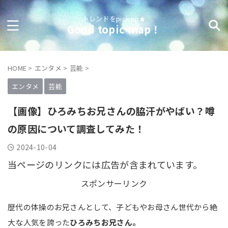
トレンドをpick up★
Good topic map！
HOME
>
エンタメ
>
芸能
>
エンタメ
芸能
【画像】ひろみちお兄さんの脇汗がやばい？噂
の原因について調査してみた！
2024-10-04
当ページのリンクには広告が含まれています。
スポンサーリンク
歴代の体操のお兄さんとして、子どもやお母さん世代から絶
大な人気を誇った
ひろみちお兄さん。