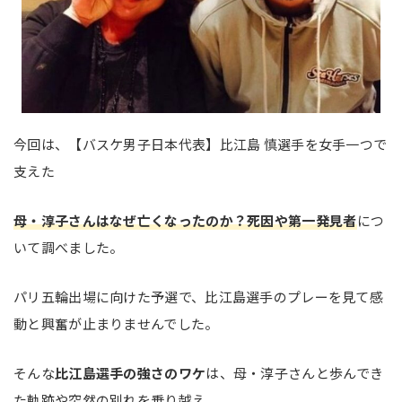
今回は、【バスケ男子日本代表】比江島 慎選手を女手一つで
支えた
母・淳子さんはなぜ亡くなったのか？死因や第一発見者
につ
いて調べました。
パリ五輪出場に向けた予選で、比江島選手のプレーを見て感
動と興奮が止まりませんでした。
そんな
比江島選手の強さのワケ
は、母・淳子さんと歩んでき
た軌跡や突然の別れを乗り越え、