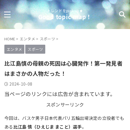
トレンドをpick up★
Good topic map！
HOME
>
エンタメ
>
スポーツ
>
エンタメ
スポーツ
比江島慎の母親の死因は心臓発作！第一発見者
はまさかの人物だった！
2024-10-08
当ページのリンクには広告が含まれています。
スポンサーリンク
今回は、バスケ男子日本代表パリ五輪出場決定の立役者でも
ある
比江島 慎（ひえじま まこと）選手
。