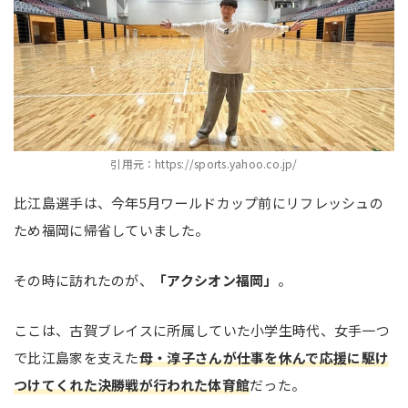
引用元：https://sports.yahoo.co.jp/
比江島選手は、今年5月ワールドカップ前にリフレッシュの
ため福岡に帰省していました。
その時に訪れたのが、
「アクシオン福岡」
。
ここは、古賀ブレイスに所属していた小学生時代、女手一つ
で比江島家を支えた
母・淳子さんが仕事を休んで応援に駆け
つけてくれた決勝戦が行われた体育館
だった。