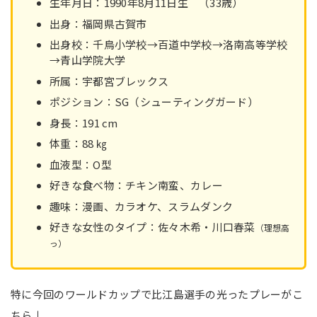
生年月日：1990年8月11日生 （33歳）
出身：福岡県古賀市
出身校：千鳥小学校→百道中学校→洛南高等学校
→青山学院大学
所属：宇都宮ブレックス
ポジション：SG（シューティングガード）
身長：191 cm
体重：88 ㎏
血液型：O型
好きな食べ物：チキン南蛮、カレー
趣味：漫画、カラオケ、スラムダンク
好きな女性のタイプ：佐々木希・川口春菜
（理想高
っ）
特に今回のワールドカップで比江島選手の光ったプレーがこ
ちら↓