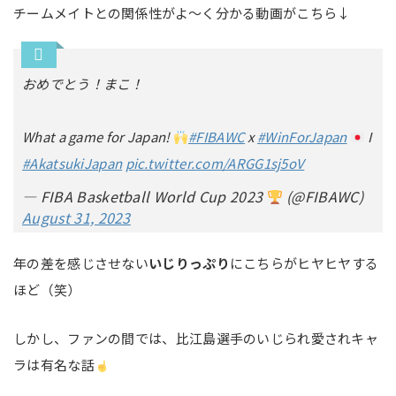
チームメイトとの関係性がよ～く分かる動画がこちら↓
おめでとう！まこ！
What a game for Japan!
#FIBAWC
x
#WinForJapan
I
#AkatsukiJapan
pic.twitter.com/ARGG1sj5oV
— FIBA Basketball World Cup 2023
(@FIBAWC)
August 31, 2023
年の差を感じさせない
いじりっぷり
にこちらがヒヤヒヤする
ほど（笑）
しかし、ファンの間では、比江島選手のいじられ愛されキャ
ラは有名な話