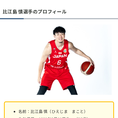
比江島 慎選手のプロフィール
名前：比江島 慎（ひえじま まこと）