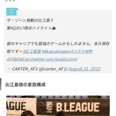
ザ・ゾーン発動の比江島
第4Qの17得点ハイライト
彼のキャリアでも屈指のゲームかもしれません、永久保存
版です
#比江島慎
#Akatsukijapan
#バスケW杯
@FIBAWC
pic.twitter.com/GukDiz1miV
— CARTER_AF1 (@carter_AF1)
August 31, 2023
比江島慎の家族構成