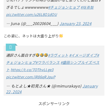
ぎるでしょwwwwwwww
#チェジョンヒョプ
#채종협
pic.twitter.com/u26L8O1dOU
— 𝘑𝘶𝘯𝘢 (@___20020604___)
January 23, 2024
この姿に、ネットは大盛り上がり
通訳さん面白すぎ
#ラヴィット
#イメージダイブ
#
チェジョンヒョプ
#ワラバランス
#盛田シンプルイズベス
ト
https://t.co/7QThvLLge3
pic.twitter.com/iR86qRJpuP
— もとよし★初見さん★ (@mimurakayo)
January
22, 2024
スポンサーリンク