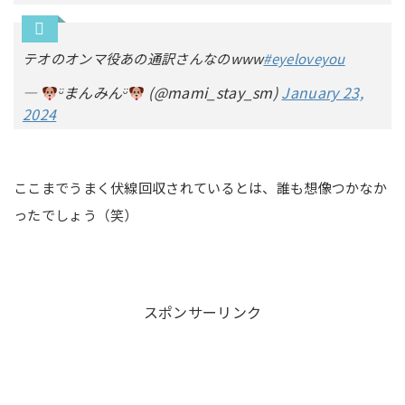
テオのオンマ役あの通訳さんなのwww
#eyeloveyou
—
ᵕ̈まんみんᵕ̈
(@mami_stay_sm)
January 23,
2024
ここまでうまく伏線回収されているとは、誰も想像つかなか
ったでしょう（笑）
スポンサーリンク