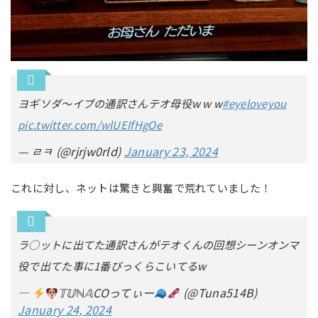
ヨギソダ〜イブの通訳さんテオ母役w w w
#eyeloveyou
pic.twitter.com/wlUEIfHgOe
— ㄹㅋ (@rjrjw0rld)
January 23, 2024
これに対し、ネットは驚きと興奮で荒れていました！
ラ○ットに出てた通訳さんがテオくんの回想シーンオンマ
役で出てた事に1番びっくらこいてるw
—
𝕋𝕌ℕ𝔸COってぃー
(@Tuna514B)
January 24, 2024