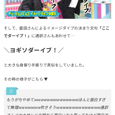
そして、盛田さんによるイメージダイブの決まり文句
「ここ
でダーイブ！」
に通訳さんもあわせて…
＼ヨギソダーイブ！／
と大きな身振り手振りで真似をしていました。
その時の様子がこちら ▼
もうがちやめてwwwwwwwwwwwwwwほんと面白すぎ
て無理wwwwwww吹きそうwwwwwwwwwwwwww通訳
さんバナナサンドの時から面白いなと思ってたけど面白す