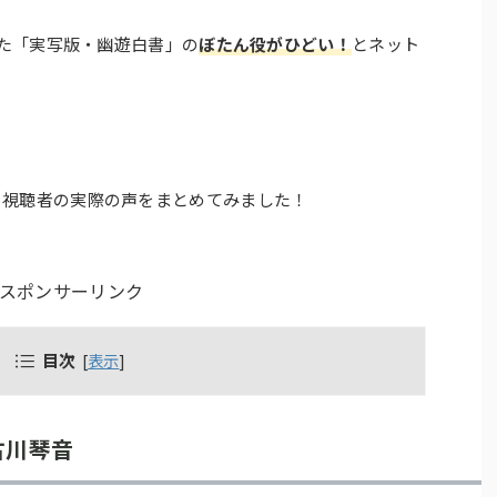
始まった「実写版・幽遊白書」の
ぼたん役がひどい！
とネット
、視聴者の実際の声をまとめてみました！
スポンサーリンク
目次
[
表示
]
古川琴音