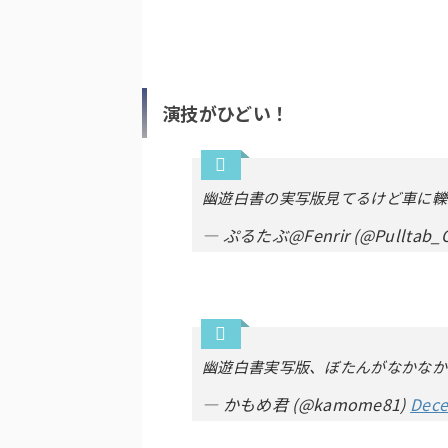
演技がひどい！
幽遊白書の実写版見てるけど車に轢
— ぷるたぶ@Fenrir (@Pulltab_O
幽遊白書実写版、ぼたんがなかなか
— かもめ君 (@kamome81)
Dece