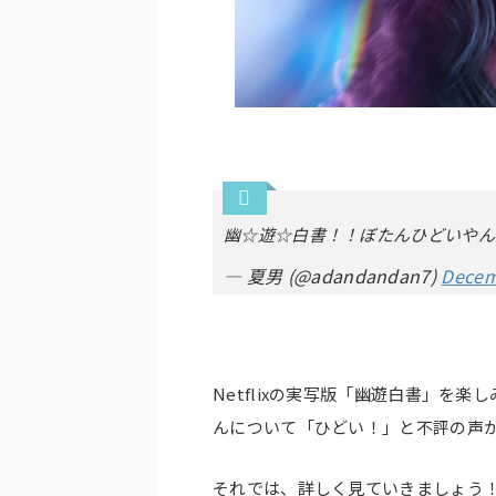
幽☆遊☆白書！！ぼたんひどいやん
— 夏男 (@adandandan7)
Decem
Netflixの実写版「幽遊白書」を
んについて「ひどい！」と不評の声
それでは、詳しく見ていきましょう