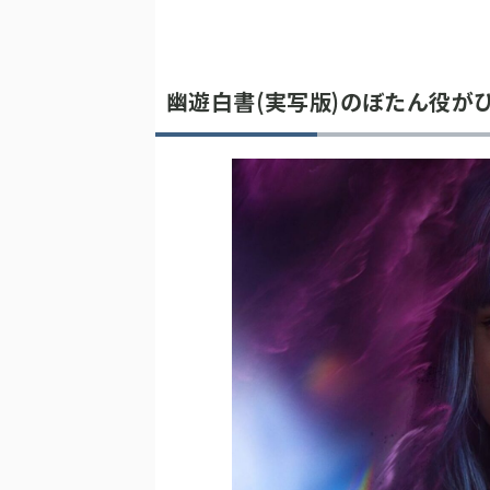
幽遊白書(実写版)のぼたん役が