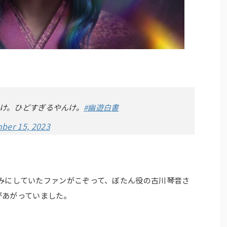
け。ひどすぎるやんけ。
#幽遊白書
ber 15, 2023
楽しみにしていたファンがこぞって、ぼたん役の古川琴音さ
があがっていました。
！