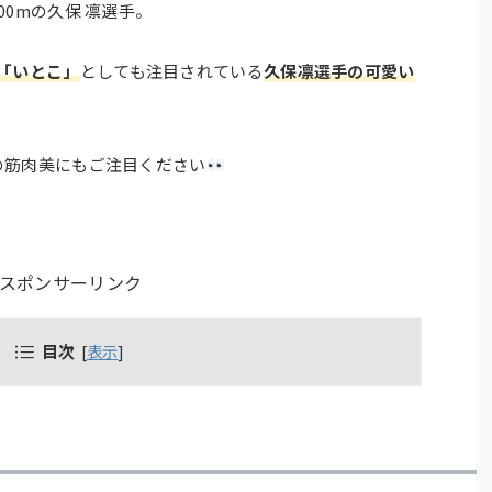
0mの久保 凛選手。
「いとこ」
としても注目されている
久保凛選手の可愛い
の筋肉美にもご注目ください
スポンサーリンク
目次
[
表示
]