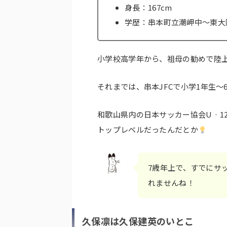
身長：167cm
学歴：串本町立潮岬中～東大
小学校高学年から、祖母の勧めで陸
それまでは、串本JFCで小学1年生
和歌山県内の日本サッカー協会U‐1
トップレベルだったんだとか
7歳年上で、すでにサ
れませんね！
久保凛は久保建英のいとこ