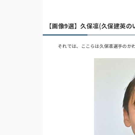
【画像9選】久保凛(久保建英の
それでは、ここらは久保凛選手のか