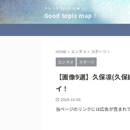
トレンドをpick up★
Good topic map！
HOME
>
エンタメ
>
スポーツ
>
エンタメ
スポーツ
【画像9選】久保凛(久保
イ！
2024-10-08
当ページのリンクには広告が含まれ