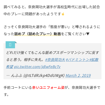
調べてみると、奈良岡功大選手が高校生時代に出場した試合
中のプレーに問題があったようです
さっそく奈良岡功大選手の「態度が悪い」と噂されるように
なった
舐めプ（舐めたプレー）動画
をご覧ください▼
どれだけ強くてもこんな舐めプスポーツマンシップに反す
ると思う。相手に失礼。
#奈良岡功大
#バドミントン
#拡散
希望
pic.twitter.com/jdlwFeBcTv
— んふふ (@tLTdRJkp4DdUWgK)
March 2, 2019
手前コートにいる
赤いユニフォーム姿
が、奈良岡功大選手で
す。