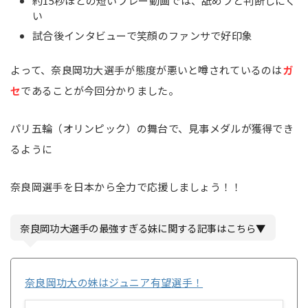
約15秒ほどの短いプレー動画では、舐めプと判断しにく
い
試合後インタビューで笑顔のファンサで好印象
よって、奈良岡功大選手が態度が悪いと噂されているのは
ガ
セ
であることが今回分かりました。
パリ五輪（オリンピック）の舞台で、見事メダルが獲得でき
るように
奈良岡選手を日本から全力で応援しましょう！！
奈良岡功大選手の最強すぎる妹に関する記事はこちら▼
奈良岡功大の妹はジュニア有望選手！