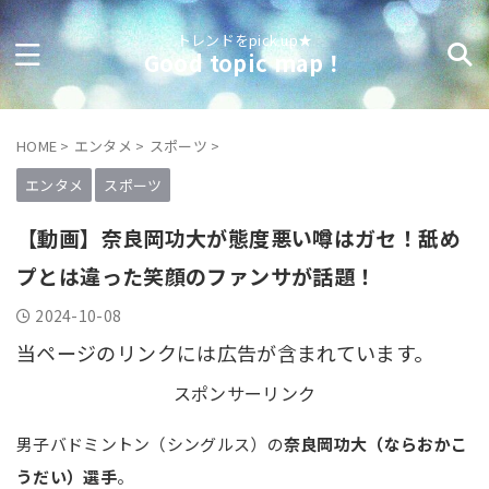
トレンドをpick up★
Good topic map！
HOME
>
エンタメ
>
スポーツ
>
エンタメ
スポーツ
【動画】奈良岡功大が態度悪い噂はガセ！舐め
プとは違った笑顔のファンサが話題！
2024-10-08
当ページのリンクには広告が含まれています。
スポンサーリンク
男子バドミントン（シングルス）の
奈良岡功大（ならおかこ
うだい）選手
。