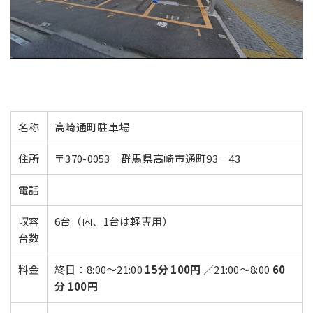
名称
高崎通町駐車場
住所
〒370-0053 群馬県高崎市通町93‐43
電話
収容
6台（内、1台は軽専用）
台数
料金
終日：8:00～21:00
15分 100円
／21:00～8:00
60
分 100円