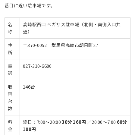
番目に近い駐車場です。
名
高崎駅西口 ペガサス駐車場（北側・南側入口共
称
通）
住
〒370-0052 群馬県高崎市朝日町27
所
電
027-310-6600
話
収
146台
容
台
数
料
終日：7:00～20:00
30分 160円
／20:00～7:00
60分
金
100円