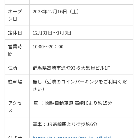
オープ
2023年12月16日（土）
ン日
定休日
12月31日～1月3日
営業時
10:00～20：00
間
住所
群馬県高崎市通町93-6 大黒屋ビル1F
駐車場
無し（近隣のコインパーキングをご利用くだ
さい）
アクセ
車 ：関越自動車道 高崎ICより約15分
ス
電車：JR高崎駅より徒歩約6分
公式サ
https://twitter.com/zm_jp_official