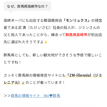
なぜ、群馬県高崎市なの？
高崎オーパにも出店する韓国雑貨店
「モンリュクス」
の経営
者である武 勇（たけ いさむ）社長の知人が、ジミンさんの
父と知人であったことから、縁あって
群馬県高崎市
が初出店
先に選ばれたそうですよ
群馬県としても、新しい観光地ができそうな予感で嬉しいこ
とですね！
さっそく群馬県の情報発信サイトにも
「ZM-illennial（ジミ
レニアル）」
のことが載っています！
＞＞
群馬の情報サイト We♥群馬