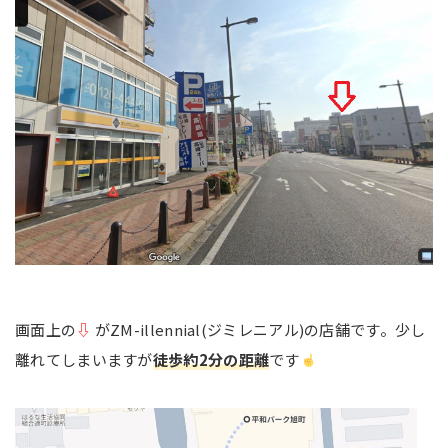
画面上の
⇩
がZM-illennial(ジミレニアル)の店舗です。少し
離れてしまいますが
徒歩約
2
分の距離
です