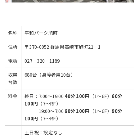
名称
平和パーク旭町
住所
〒370-0052 群馬県高崎市旭町21‐1
電話
027‐320‐1189
収容
680台（身障者用10台）
台数
料金
終日：7:00～19:00
40分 100円
（1～6F）
60分
100円
（7～RF）
19:00～7:00
60分 100円
（1～6F）
90分
100円
（7～RF）
土日祝：設定なし