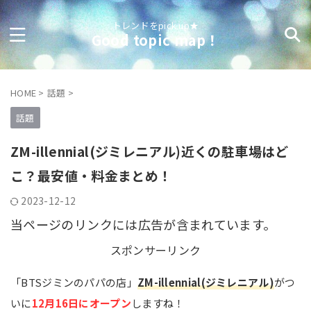
トレンドをpick up★
Good topic map！
HOME
>
話題
>
話題
ZM-illennial(ジミレニアル)近くの駐車場はど
こ？最安値・料金まとめ！
2023-12-12
当ページのリンクには広告が含まれています。
スポンサーリンク
「BTSジミンのパパの店」
ZM-illennial(ジミレニアル)
がつ
いに
12月16日にオープン
しますね！