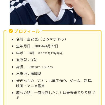
プロフィール
名前：富安 悠（とみやす ゆう）
生年月日：2005年4月27日
年齢：18歳
※2023年12月時点
血液型：O型
身長：178cm～180cm
出身地：福岡県
好きなもの／こと：お菓子作り、ゲーム、料理、
映画・アニメ鑑賞
座右の銘：一度決断したことは最後までやり遂げ
る