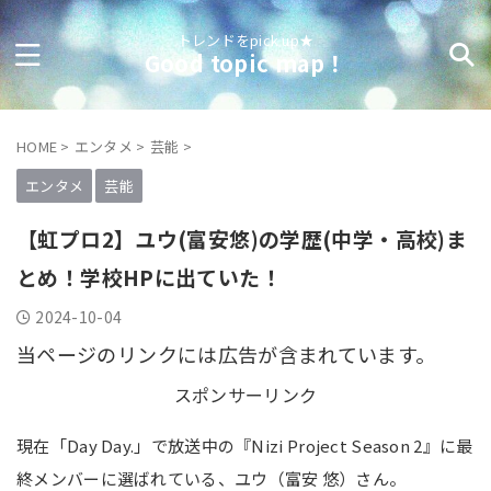
トレンドをpick up★
Good topic map！
HOME
>
エンタメ
>
芸能
>
エンタメ
芸能
【虹プロ2】ユウ(富安悠)の学歴(中学・高校)ま
とめ！学校HPに出ていた！
2024-10-04
当ページのリンクには広告が含まれています。
スポンサーリンク
現在「Day Day.」で放送中の『Nizi Project Season 2』に最
終メンバーに選ばれている、ユウ（富安 悠）さん。