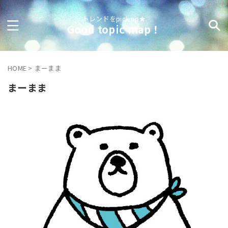
トレンドをpick up★
Good topic map！
HOME
>
まーまま
まーまま