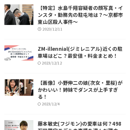
【特定】水島千翔容疑者の顔写真・イ
ンスタ・勤務先の駐屯地は？～京都市
東山区殺人事件～
2023/12/11
ZM-illennial(ジミレニアル)近くの駐
車場はどこ？最安値・料金まとめ！
2023/12/12
【画像】小野伸二の娘(次女・里桜)が
かわいい！姉妹でダンスが上手すぎ
る！
2023/12/4
藤本敏史(フジモン)の愛車は何？498